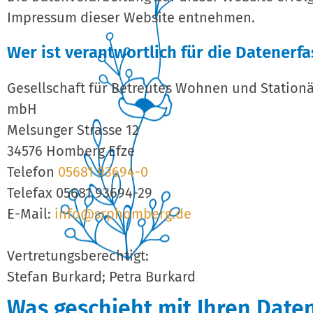
Impressum dieser Website entnehmen.
Wer ist verantwortlich für die Datenerf
Gesellschaft für Betreutes Wohnen und Stationä
mbH
Melsunger Strasse 12
34576 Homberg Efze
Telefon
05681 93694-0
Telefax 05681 93694-29
E-Mail:
info@srphomberg.de
Vertretungsberechtigt:
Stefan Burkard; Petra Burkard
Was geschieht mit Ihren Date