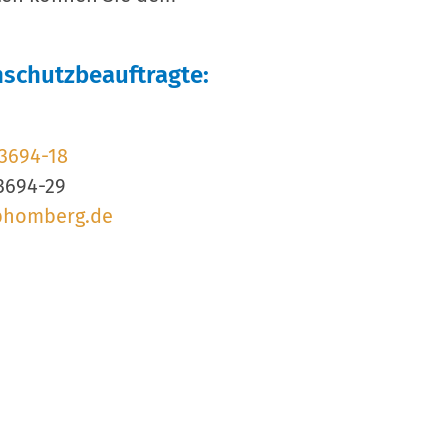
nschutzbeauftragte:
3694-18
93694-29
phomberg.de